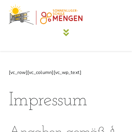
Skip
to
content
Toggle
Navigation
Schule
[vc_row][vc_column][vc_wp_text]
Schülerinnen und Schüler
Schulsozialarbeit
Impressum
Eltern