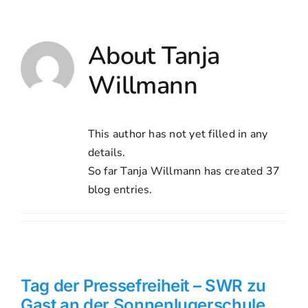
Skip
to
content
About
Tanja
Willmann
This author has not yet filled in any
details.
So far Tanja Willmann has created 37
blog entries.
Tag der Pressefreiheit – SWR zu
Gast an der Sonnenlugerschule